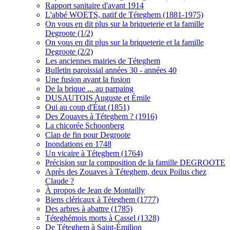
Rapport sanitaire d'avant 1914
L'abbé WOETS, natif de Téteghem (1881-1975)
On vous en dit plus sur la briqueterie et la famille
Degroote (1/2)
On vous en dit plus sur la briqueterie et la famille
Degroote (2/2)
Les anciennes mairies de Téteghem
Bulletin paroissial années 30 - années 40
Une fusion avant la fusion
De la brique ... au parpaing
DUSAUTOIS Auguste et Émile
Oui au coup d'État (1851)
Des Zouaves à Téteghem ? (1916)
La chicorée Schoonberg
Clap de fin pour Degroote
Inondations en 1748
Un vicaire à Téteghem (1764)
Précision sur la composition de la famille DEGROOTE
Après des Zouaves à Téteghem, deux Poilus chez
Claude ?
À propos de Jean de Montailly
Biens cléricaux à Téteghem (1777)
Des arbres à abattre (1785)
Téteghémois morts à Cassel (1328)
De Téteghem à Saint-Émilion