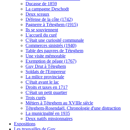
Ducasse de 1859
La campagne Deschodt
Deux sceaux
Défense de la côte (1742)
Pagnerre à Téteghem (1915)
Ils se souviennent
L'accueil du curé
C'était une curiosité communale
Commerces sinistrés (1940)
Table des pauvres de Téteghem
Une visite mémorable
Exemption de péage (1767)
Guy Drut à Téteghem
Soldats de l'Empereur
La milice provinciale
C'était avant le lac
Droits et taxes en 1717
C'était un petit quartier
Trois curés
Métiers à Téteghem au XVIIIe siècle
Téteghem-Rosendaël. Chronologie d'une distraction
La municipalité en 1935
Deux natifs missionnaires
Expositions
Les trouvailles de Guy