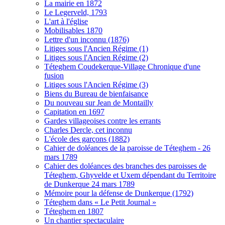
La mairie en 1872
Le Legerveld, 1793
L'art à l'église
Mobilisables 1870
Lettre d'un inconnu (1876)
Litiges sous l'Ancien Régime (1)
Litiges sous l'Ancien Régime (2)
Téteghem Coudekerque-Village Chronique d'une
fusion
Litiges sous l'Ancien Régime (3)
Biens du Bureau de bienfaisance
Du nouveau sur Jean de Montailly
Capitation en 1697
Gardes villageoises contre les errants
Charles Dercle, cet inconnu
L'école des garçons (1882)
Cahier de doléances de la paroisse de Téteghem - 26
mars 1789
Cahier des doléances des branches des paroisses de
Téteghem, Ghyvelde et Uxem dépendant du Territoire
de Dunkerque 24 mars 1789
Mémoire pour la défense de Dunkerque (1792)
Téteghem dans « Le Petit Journal »
Téteghem en 1807
Un chantier spectaculaire