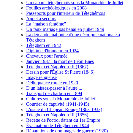
Un cabaret téteghémois sous la Monarchie de Juillet
Fouilles archéologiques en 2008
Passeports pour l'intérieur de Téteghémois
Appel à secours
La "maison fantôme"
Un faux mariage pas banal en juillet 1949
La demande inaboutie d'une nécropole nationale à
Téteghem
Téteghem en 1942
Diplôme d'honneur en 1924
Chevaux pour l'armée
Janvier 1937 : la mort de Léon Baës
Téteghem et Napoléon III (1867)
Dessin pour l'Église St Pierre (1846)
Image religieuse
Délinquance rurale en 1920
D'un laissez-passer à l'autre ...
Transport de charbon en 1894
Cultures sous la Monarchie de Juillet
Courrier de captivité (1941-1945)
L'usine du Chapeau-Rouge (1863-1933)
Téteghem et Napoléon III (1856)
Recette de l'octroi datant du 1er Empire
Évacuation de Téteghem en 1944
Réparations de dommages de guerre (1920)