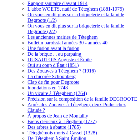
Rapport sanitaire d'avant 1914
L'abbé WOETS, natif de Téteghem (1881-1975)
On vous en dit plus sur la briqueterie et la famille
Degroote (1/2)
On vous en dit plus sur la briqueterie et la famille
Degroote (2/2)
Les anciennes mairies de Téteghem
Bulletin paroissial années 30 - années 40
Une fusion avant la fusion
De la brique ... au parpaing
DUSAUTOIS Auguste et Émile
Oui au coup d'État (1851)
Des Zouaves à Téteghem ? (1916)
La chicorée Schoonberg
Clap de fin pour Degroote
Inondations en 1748
Un vicaire à Téteghem (1764)
Précision sur la composition de la famille DEGROOTE
Après des Zouaves à Téteghem, deux Poilus chez
Claude ?
À propos de Jean de Montailly
Biens cléricaux à Téteghem (1777)
Des arbres à abattre (1785)
Téteghémois morts à Cassel (1328)
De Téteghem à Saint-Émilion