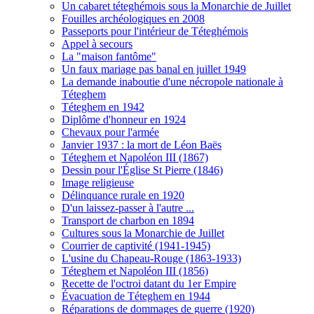
Un cabaret téteghémois sous la Monarchie de Juillet
Fouilles archéologiques en 2008
Passeports pour l'intérieur de Téteghémois
Appel à secours
La "maison fantôme"
Un faux mariage pas banal en juillet 1949
La demande inaboutie d'une nécropole nationale à
Téteghem
Téteghem en 1942
Diplôme d'honneur en 1924
Chevaux pour l'armée
Janvier 1937 : la mort de Léon Baës
Téteghem et Napoléon III (1867)
Dessin pour l'Église St Pierre (1846)
Image religieuse
Délinquance rurale en 1920
D'un laissez-passer à l'autre ...
Transport de charbon en 1894
Cultures sous la Monarchie de Juillet
Courrier de captivité (1941-1945)
L'usine du Chapeau-Rouge (1863-1933)
Téteghem et Napoléon III (1856)
Recette de l'octroi datant du 1er Empire
Évacuation de Téteghem en 1944
Réparations de dommages de guerre (1920)