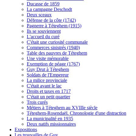
Ducasse de 1859
La campagne Deschodt
Deux sceaux
Défense de la côte (1742)
Pagnerre à Téteghem (1915)
Ils se souviennent
L'accueil du curé
C'était une curiosité communale
Commerces sinistrés (1940)
Table des pauvres de Téteghem
Une visite mémorable
Exemption de péage (1767)
Guy Drut à Téteghem
Soldats de l'Empereur
La milice provinciale
C'était avant le lac
Droits et taxes en 1717
C'était un petit quartier
Trois curés
Métiers à Téteghem au XVIIIe siècle
Téteghem-Rosendaël. Chronologie d'une distraction
La municipalité en 1935
Deux natifs missionnaires
Expositions
Les trouvailles de Guy