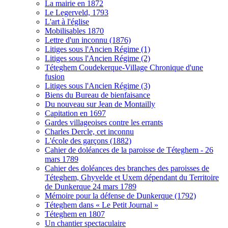
La mairie en 1872
Le Legerveld, 1793
L'art à l'église
Mobilisables 1870
Lettre d'un inconnu (1876)
Litiges sous l'Ancien Régime (1)
Litiges sous l'Ancien Régime (2)
Téteghem Coudekerque-Village Chronique d'une
fusion
Litiges sous l'Ancien Régime (3)
Biens du Bureau de bienfaisance
Du nouveau sur Jean de Montailly
Capitation en 1697
Gardes villageoises contre les errants
Charles Dercle, cet inconnu
L'école des garçons (1882)
Cahier de doléances de la paroisse de Téteghem - 26
mars 1789
Cahier des doléances des branches des paroisses de
Téteghem, Ghyvelde et Uxem dépendant du Territoire
de Dunkerque 24 mars 1789
Mémoire pour la défense de Dunkerque (1792)
Téteghem dans « Le Petit Journal »
Téteghem en 1807
Un chantier spectaculaire