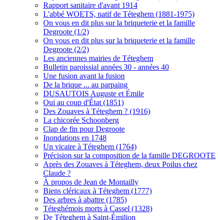
Rapport sanitaire d'avant 1914
L'abbé WOETS, natif de Téteghem (1881-1975)
On vous en dit plus sur la briqueterie et la famille
Degroote (1/2)
On vous en dit plus sur la briqueterie et la famille
Degroote (2/2)
Les anciennes mairies de Téteghem
Bulletin paroissial années 30 - années 40
Une fusion avant la fusion
De la brique ... au parpaing
DUSAUTOIS Auguste et Émile
Oui au coup d'État (1851)
Des Zouaves à Téteghem ? (1916)
La chicorée Schoonberg
Clap de fin pour Degroote
Inondations en 1748
Un vicaire à Téteghem (1764)
Précision sur la composition de la famille DEGROOTE
Après des Zouaves à Téteghem, deux Poilus chez
Claude ?
À propos de Jean de Montailly
Biens cléricaux à Téteghem (1777)
Des arbres à abattre (1785)
Téteghémois morts à Cassel (1328)
De Téteghem à Saint-Émilion