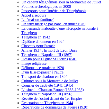
Un cabaret téteghémois sous la Monarchie de Juillet
Fouilles archéologiques en 2008
Passeports pour l'intérieur de Téteghémois
Appel à secours
La "maison fantôme"
Un faux mariage pas banal en juillet 1949
La demande inaboutie d'une nécropole nationale à
Téteghem
Téteghem en 1942
Diplôme d'honneur en 1924
Chevaux pour l'armée
Janvier 1937 : la mort de Léon Baës
Téteghem et Napoléon III (1867)
Dessin pour l'Église St Pierre (1846)
Image religieuse
Délinquance rurale en 1920
D'un laissez-passer à l'autre ...
Transport de charbon en 1894
Cultures sous la Monarchie de Juillet
Courrier de captivité (1941-1945)
L'usine du Chapeau-Rouge (1863-1933)
Téteghem et Napoléon III (1856)
Recette de l'octroi datant du 1er Empire
Évacuation de Téteghem en 1944
Réparations de dommages de guerre (1920)