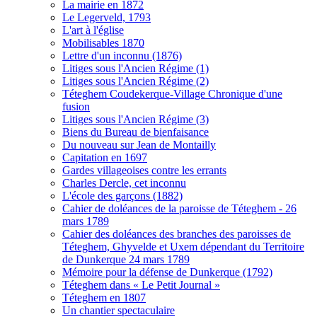
La mairie en 1872
Le Legerveld, 1793
L'art à l'église
Mobilisables 1870
Lettre d'un inconnu (1876)
Litiges sous l'Ancien Régime (1)
Litiges sous l'Ancien Régime (2)
Téteghem Coudekerque-Village Chronique d'une
fusion
Litiges sous l'Ancien Régime (3)
Biens du Bureau de bienfaisance
Du nouveau sur Jean de Montailly
Capitation en 1697
Gardes villageoises contre les errants
Charles Dercle, cet inconnu
L'école des garçons (1882)
Cahier de doléances de la paroisse de Téteghem - 26
mars 1789
Cahier des doléances des branches des paroisses de
Téteghem, Ghyvelde et Uxem dépendant du Territoire
de Dunkerque 24 mars 1789
Mémoire pour la défense de Dunkerque (1792)
Téteghem dans « Le Petit Journal »
Téteghem en 1807
Un chantier spectaculaire