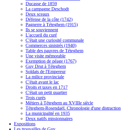
Ducasse de 1859
La campagne Deschodt
Deux sceaux
Défense de la côte (1742)
Pagnerre à Téteghem (1915)
Ils se souviennent
L'accueil du curé
C'était une curiosité communale
Commerces sinistrés (1940)
Table des pauvres de Téteghem
Une visite mémorable
Exemption de péage (1767)
Guy Drut à Téteghem
Soldats de l'Empereur
La milice provinciale
C'était avant le lac
Droits et taxes en 1717
C'était un petit quartier
Trois curés
Métiers à Téteghem au XVIIIe siècle
Téteghem-Rosendaël. Chronologie d'une distraction
La municipalité en 1935
Deux natifs missionnaires
Expositions
Les trouvailles de Guy