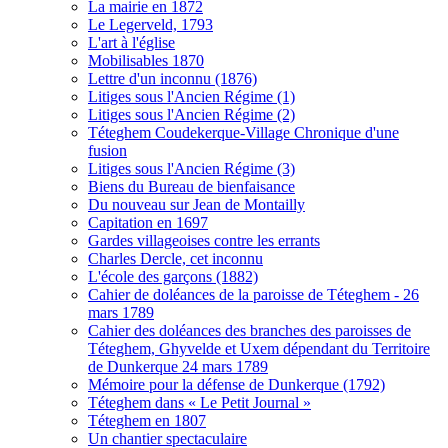
La mairie en 1872
Le Legerveld, 1793
L'art à l'église
Mobilisables 1870
Lettre d'un inconnu (1876)
Litiges sous l'Ancien Régime (1)
Litiges sous l'Ancien Régime (2)
Téteghem Coudekerque-Village Chronique d'une
fusion
Litiges sous l'Ancien Régime (3)
Biens du Bureau de bienfaisance
Du nouveau sur Jean de Montailly
Capitation en 1697
Gardes villageoises contre les errants
Charles Dercle, cet inconnu
L'école des garçons (1882)
Cahier de doléances de la paroisse de Téteghem - 26
mars 1789
Cahier des doléances des branches des paroisses de
Téteghem, Ghyvelde et Uxem dépendant du Territoire
de Dunkerque 24 mars 1789
Mémoire pour la défense de Dunkerque (1792)
Téteghem dans « Le Petit Journal »
Téteghem en 1807
Un chantier spectaculaire