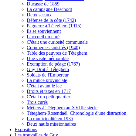
Ducasse de 1859
La campagne Deschodt
Deux sceaux
Défense de la côte (1742)
Pagnerre à Téteghem (1915)
Ils se souviennent
L'accueil du curé
C'était une curiosité communale
Commerces sinistrés (1940)
Table des pauvres de Téteghem
Une visite mémorable
Exemption de péage (1767)
Guy Drut à Téteghem
Soldats de l'Empereur
La milice provinciale
C'était avant le lac
Droits et taxes en 1717
C'était un petit quartier
Trois curés
Métiers à Téteghem au XVIIIe siècle
Téteghem-Rosendaël. Chronologie d'une distraction
La municipalité en 1935
Deux natifs missionnaires
Expositions
Les trouvailles de Guy