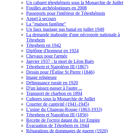
Un cabaret téteghémois sous la Monarchie de Juillet
Fouilles archéologiques en 2008
Passeports pour l'intérieur de Téteghémois
Appel à secours
La "maison fantôme"
Un faux mariage pas banal en juillet 1949
La demande inaboutie d'une nécropole nationale à
Téteghem
Téteghem en 1942
Diplôme d'honneur en 1924
Chevaux pour l'armée
Janvier 1937 : la mort de Léon Baës
Téteghem et Napoléon III (1867)
Dessin pour l'Église St Pierre (1846)
Image religieuse
Délinquance rurale en 1920
D'un laissez-passer à l'autre ...
Transport de charbon en 1894
Cultures sous la Monarchie de Juillet
Courrier de captivité (1941-1945)
L'usine du Chapeau-Rouge (1863-1933)
Téteghem et Napoléon III (1856)
Recette de l'octroi datant du 1er Empire
Évacuation de Téteghem en 1944
Réparations de dommages de guerre (1920)