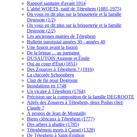
Rapport sanitaire d'avant 1914
L'abbé WOETS, natif de Téteghem (1881-1975)
On vous en dit plus sur la briqueterie et la famille
Degroote (1/2)
On vous en dit plus sur la briqueterie et la famille
Degroote (2/2)
Les anciennes mairies de Téteghem
Bulletin paroissial années 30 - années 40
Une fusion avant la fusion
De la brique ... au parpaing
DUSAUTOIS Auguste et Émile
Oui au coup d'État (1851)
Des Zouaves à Téteghem ? (1916)
La chicorée Schoonberg
Clap de fin pour Degroote
Inondations en 1748
Un vicaire à Téteghem (1764)
Précision sur la composition de la famille DEGROOTE
Après des Zouaves à Téteghem, deux Poilus chez
Claude ?
À propos de Jean de Montailly
Biens cléricaux à Téteghem (1777)
Des arbres à abattre (1785)
Téteghémois morts à Cassel (1328)
De Téteghem à Saint-Émilion