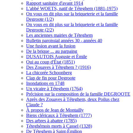
Rapport sanitaire d'avant 1914
L'abbé WOETS, natif de Téteghem (1881-1975)
On vous en dit plus sur la briqueterie et la famille
Degroote (1/2)
On vous en dit plus sur la briqueterie et la famille
Degroote (2/2)
Les anciennes mairies de Téteghem
Bulletin paroissial années 30 - années 40
Une fusion avant la fusion
De la brique ... au parpaing
DUSAUTOIS Auguste et Émile
Oui au coup d'État (1851)
Des Zouaves à Téteghem ? (1916)
La chicorée Schoonberg
Clap de fin pour Degroote
Inondations en 1748
Un vicaire à Téteghem (1764)
Précision sur la composition de la famille DEGROOTE
Après des Zouaves à Téteghem, deux Poilus chez
Claude ?
À propos de Jean de Montailly
Biens cléricaux à Téteghem (1777)
Des arbres à abattre (1785)
Téteghémois morts à Cassel (1328)
De Téteghem à Saint-Émilion