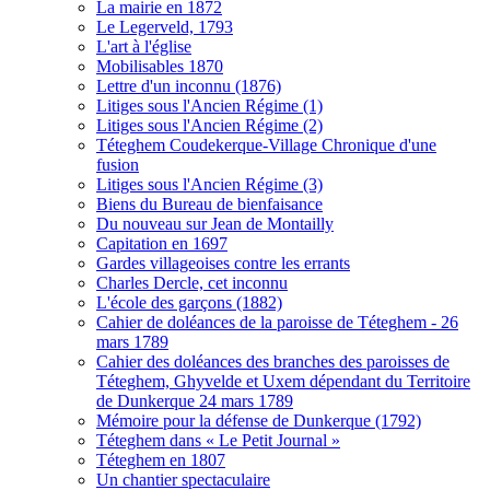
La mairie en 1872
Le Legerveld, 1793
L'art à l'église
Mobilisables 1870
Lettre d'un inconnu (1876)
Litiges sous l'Ancien Régime (1)
Litiges sous l'Ancien Régime (2)
Téteghem Coudekerque-Village Chronique d'une
fusion
Litiges sous l'Ancien Régime (3)
Biens du Bureau de bienfaisance
Du nouveau sur Jean de Montailly
Capitation en 1697
Gardes villageoises contre les errants
Charles Dercle, cet inconnu
L'école des garçons (1882)
Cahier de doléances de la paroisse de Téteghem - 26
mars 1789
Cahier des doléances des branches des paroisses de
Téteghem, Ghyvelde et Uxem dépendant du Territoire
de Dunkerque 24 mars 1789
Mémoire pour la défense de Dunkerque (1792)
Téteghem dans « Le Petit Journal »
Téteghem en 1807
Un chantier spectaculaire