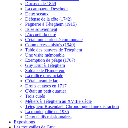
Ducasse de 1859
La campagne Deschodt
Deux sceaux
Défense de la côte (1742)
Pagnerre à Téteghem (1915)
Ils se souviennent
L'accueil du curé
C'était une curiosité communale
Commerces sinistrés (1940)
Table des pauvres de Téteghem
Une visite mémorable
Exemption de péage (1767)
Guy Drut à Téteghem
Soldats de l'Empereur
La milice provinciale
C'était avant le lac
Droits et taxes en 1717
C'était un petit quartier
Trois curés
Métiers à Téteghem au XVIIIe siècle
Téteghem-Rosendaël. Chronologie d'une distraction
La municipalité en 1935
Deux natifs missionnaires
Expositions
Les trouvailles de Guy