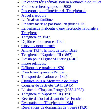
Un cabaret téteghémois sous la Monarchie de Juillet
Fouilles archéologiques en 2008
Passeports pour l'intérieur de Téteghémois
Appel à secours
La "maison fantôme"
Un faux mariage pas banal en juillet 1949
La demande inaboutie d'une nécropole nationale à
Téteghem
Téteghem en 1942
Diplôme d'honneur en 1924
Chevaux pour l'armée
Janvier 1937 : la mort de Léon Baës
Téteghem et Napoléon III (1867)
Dessin pour l'Église St Pierre (1846)
Image religieuse
Délinquance rurale en 1920
D'un laissez-passer à l'autre ...
Transport de charbon en 1894
Cultures sous la Monarchie de Juillet
Courrier de captivité (1941-1945)
L'usine du Chapeau-Rouge (1863-1933)
Téteghem et Napoléon III (1856)
Recette de l'octroi datant du 1er Empire
Évacuation de Téteghem en 1944
Réparations de dommages de guerre (1920)