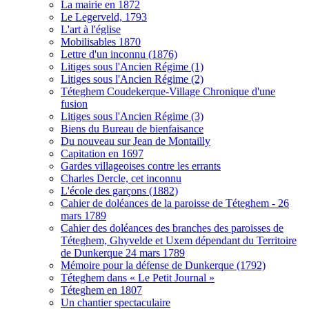
La mairie en 1872
Le Legerveld, 1793
L'art à l'église
Mobilisables 1870
Lettre d'un inconnu (1876)
Litiges sous l'Ancien Régime (1)
Litiges sous l'Ancien Régime (2)
Téteghem Coudekerque-Village Chronique d'une
fusion
Litiges sous l'Ancien Régime (3)
Biens du Bureau de bienfaisance
Du nouveau sur Jean de Montailly
Capitation en 1697
Gardes villageoises contre les errants
Charles Dercle, cet inconnu
L'école des garçons (1882)
Cahier de doléances de la paroisse de Téteghem - 26
mars 1789
Cahier des doléances des branches des paroisses de
Téteghem, Ghyvelde et Uxem dépendant du Territoire
de Dunkerque 24 mars 1789
Mémoire pour la défense de Dunkerque (1792)
Téteghem dans « Le Petit Journal »
Téteghem en 1807
Un chantier spectaculaire