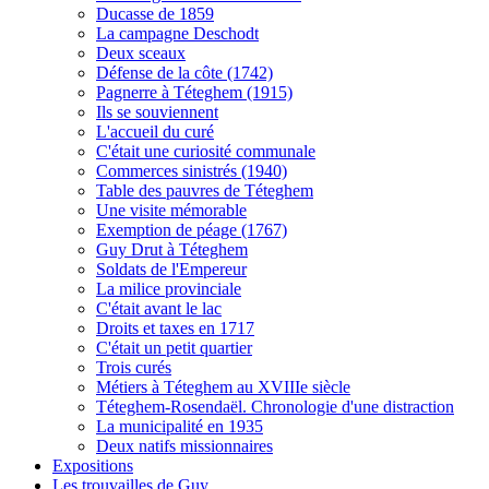
Ducasse de 1859
La campagne Deschodt
Deux sceaux
Défense de la côte (1742)
Pagnerre à Téteghem (1915)
Ils se souviennent
L'accueil du curé
C'était une curiosité communale
Commerces sinistrés (1940)
Table des pauvres de Téteghem
Une visite mémorable
Exemption de péage (1767)
Guy Drut à Téteghem
Soldats de l'Empereur
La milice provinciale
C'était avant le lac
Droits et taxes en 1717
C'était un petit quartier
Trois curés
Métiers à Téteghem au XVIIIe siècle
Téteghem-Rosendaël. Chronologie d'une distraction
La municipalité en 1935
Deux natifs missionnaires
Expositions
Les trouvailles de Guy