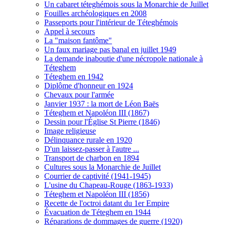
Un cabaret téteghémois sous la Monarchie de Juillet
Fouilles archéologiques en 2008
Passeports pour l'intérieur de Téteghémois
Appel à secours
La "maison fantôme"
Un faux mariage pas banal en juillet 1949
La demande inaboutie d'une nécropole nationale à
Téteghem
Téteghem en 1942
Diplôme d'honneur en 1924
Chevaux pour l'armée
Janvier 1937 : la mort de Léon Baës
Téteghem et Napoléon III (1867)
Dessin pour l'Église St Pierre (1846)
Image religieuse
Délinquance rurale en 1920
D'un laissez-passer à l'autre ...
Transport de charbon en 1894
Cultures sous la Monarchie de Juillet
Courrier de captivité (1941-1945)
L'usine du Chapeau-Rouge (1863-1933)
Téteghem et Napoléon III (1856)
Recette de l'octroi datant du 1er Empire
Évacuation de Téteghem en 1944
Réparations de dommages de guerre (1920)