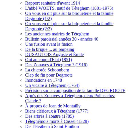
Rapport sanitaire d'avant 1914
L'abbé WOETS, natif de Téteghem (1881-1975)
On vous en dit plus sur la briqueterie et la famille
Degroote (1/2)
On vous en dit plus sur la briqueterie et la famille
Degroote (2/2)
Les anciennes mairies de Téteghem
Bulletin paroissial années 30 - années 40
Une fusion avant la fusion
De la brique ... au parpaing
DUSAUTOIS Auguste et Émile
Oui au coup d'État (1851)
Des Zouaves à Téteghem ? (1916)
La chicorée Schoonberg
Clap de fin pour Degroote
Inondations en 1748
Un vicaire à Téteghem (1764)
Précision sur la composition de la famille DEGROOTE
Après des Zouaves à Téteghem, deux Poilus chez
Claude ?
À propos de Jean de Montailly
Biens cléricaux à Téteghem (1777)
Des arbres à abattre (1785)
Téteghémois morts à Cassel (1328)
De Téteghem à Saint-Émilion