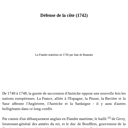
Défense de la côte (1742)
La Flandre maritime en 1730 par Jean de Beaurain
De 1740 à 1748, la guerre de succession d'Autriche oppose une nouvelle fois les
nations européennes. La France, alliée à l'Espagne, la Prusse, la Bavière et la
Saxe affronte l'Angleterre, l'Autriche et la Sardaigne - il y aura d'autres
belligérants dans ce long conflit.
(1)
Par crainte d'un débarquement anglais en Flandre maritime, le bailli
de Givry,
lieutenant-général des armées du roi, et le duc de Boufflers, gouverneur de la