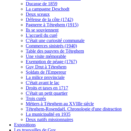
Ducasse de 1859
La campagne Deschodt
Deux sceaux
Défense de la côte (1742)
Pagnerre à Téteghem (1915)
Ils se souviennent
L'accueil du curé
C'était une curiosité communale
Commerces sinistrés (1940)
Table des pauvres de Téteghem
Une visite mémorable
Exemption de péage (1767)
Guy Drut à Téteghem
Soldats de l'Empereur
La milice provinciale
C'était avant le lac
Droits et taxes en 1717
C'était un petit quartier
Trois curés
Métiers à Téteghem au XVIIIe siècle
Téteghem-Rosendaël. Chronologie d'une distraction
La municipalité en 1935
Deux natifs missionnaires
Expositions
Les trouvailles de Guy