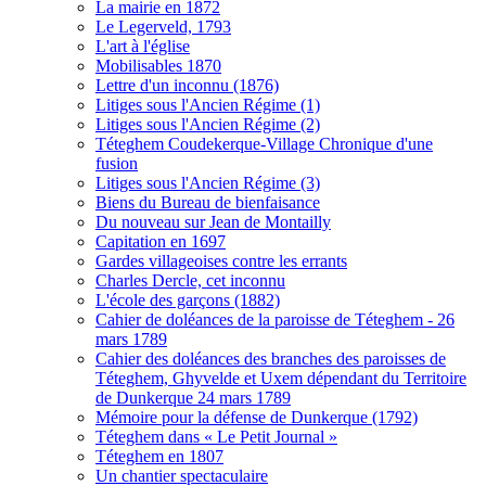
La mairie en 1872
Le Legerveld, 1793
L'art à l'église
Mobilisables 1870
Lettre d'un inconnu (1876)
Litiges sous l'Ancien Régime (1)
Litiges sous l'Ancien Régime (2)
Téteghem Coudekerque-Village Chronique d'une
fusion
Litiges sous l'Ancien Régime (3)
Biens du Bureau de bienfaisance
Du nouveau sur Jean de Montailly
Capitation en 1697
Gardes villageoises contre les errants
Charles Dercle, cet inconnu
L'école des garçons (1882)
Cahier de doléances de la paroisse de Téteghem - 26
mars 1789
Cahier des doléances des branches des paroisses de
Téteghem, Ghyvelde et Uxem dépendant du Territoire
de Dunkerque 24 mars 1789
Mémoire pour la défense de Dunkerque (1792)
Téteghem dans « Le Petit Journal »
Téteghem en 1807
Un chantier spectaculaire