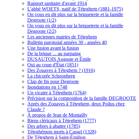
Rapport sanitaire d'avant 1914
L'abbé WOETS, natif de Téteghem (1881-1975)
On vous en dit plus sur la briqueterie et la famille
Degroote (1/2)
On vous en dit plus sur la briqueterie et la famille
Degroote (2/2)
Les anciennes mairies de Téteghem
Bulletin paroissial années 30 - années 40
Une fusion avant la fusion
De la brique ... au parpaing
DUSAUTOIS Auguste et Émile
Oui au coup d'État (1851)
Des Zouaves à Téteghem ? (1916)
La chicorée Schoonberg
Clap de fin pour Degroote
Inondations en 1748
Un vicaire à Téteghem (1764)
Précision sur la composition de la famille DEGROOTE
Après des Zouaves à Téteghem, deux Poilus chez
Claude ?
À propos de Jean de Montailly
Biens cléricaux à Téteghem (1777)
Des arbres à abattre (1785)
Téteghémois morts à Cassel (1328)
De Téteghem à Saint-Émilion