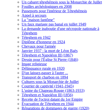
Un cabaret téteghémois sous la Monarchie de Juillet
Fouilles archéologiques en 2008
Passeports pour l'intérieur de Téteghémois
Appel à secours
La "maison fantôme"
Un faux mariage pas banal en juillet 1949
La demande inaboutie d'une nécropole nationale à
Téteghem
Téteghem en 1942
Diplôme d'honneur en 1924
Chevaux pour l'armée
Janvier 1937 : la mort de Léon Baës
Téteghem et Napoléon III (1867)
Dessin pour l'Église St Pierre (1846)
Image religieuse
Délinquance rurale en 1920
D'un laissez-passer à l'autre ...
Transport de charbon en 1894
Cultures sous la Monarchie de Juillet
Courrier de captivité (1941-1945)
L'usine du Chapeau-Rouge (1863-1933)
Téteghem et Napoléon III (1856)
Recette de l'octroi datant du 1er Empire
Évacuation de Téteghem en 1944
Réparations de dommages de guerre (1920)