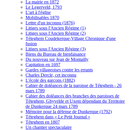
La mairie en 1872
Le Legerveld, 1793
L'art à l'église
Mobilisables 1870
Lettre d'un inconnu (1876)
Litiges sous l'Ancien Régime (1)
Litiges sous l'Ancien Régime (2)
Téteghem Coudekerque-Village Chronique d'une
fusion
Litiges sous l'Ancien Régime (3)
Biens du Bureau de bienfaisance
Du nouveau sur Jean de Montailly
Capitation en 1697
Gardes villageoises contre les errants
Charles Dercle, cet inconnu
L'école des garçons (1882)
Cahier de doléances de la paroisse de Téteghem - 26
mars 1789
Cahier des doléances des branches des paroisses de
Téteghem, Ghyvelde et Uxem dépendant du Territoire
de Dunkerque 24 mars 1789
Mémoire pour la défense de Dunkerque (1792)
Téteghem dans « Le Petit Journal »
Téteghem en 1807
Un chantier spectaculaire