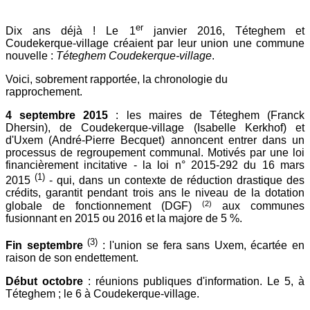
er
Dix ans déjà ! Le 1
janvier 2016, Téteghem et
Coudekerque-village créaient par leur union une commune
nouvelle :
Téteghem Coudekerque-village
.
Voici, sobrement rapportée, la chronologie du
rapprochement.
4 septembre 2015
: les maires de Téteghem (Franck
Dhersin), de Coudekerque-village (Isabelle Kerkhof) et
d'Uxem (André-Pierre Becquet) annoncent entrer dans un
processus de regroupement communal. Motivés par une loi
financièrement incitative - la loi n° 2015-292 du 16 mars
(
1)
2015
- qui, dans un contexte de réduction drastique des
crédits, garantit pendant trois ans le niveau de la dotation
(2)
globale de fonctionnement (DGF)
aux communes
fusionnant en 2015 ou 2016 et la majore de 5 %.
(3)
Fin septembre
: l'union se fera sans Uxem, écartée en
raison de son endettement.
Début octobre
: réunions publiques d'information. Le 5, à
Téteghem ; le 6 à Coudekerque-village.