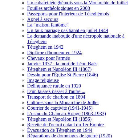
Un cabaret téteghémois sous la Monarchie de Juillet
Fouilles archéologiques en 2008
Passeports pour l'intérieur de Téteghémois
Appel à secours
La "maison fantôme"
Un faux mariage pas banal en juillet 1949
La demande inaboutie d'une nécropole nationale à
Téteghem
Téteghem en 1942
Diplôme d'honneur en 1924
Chevaux pour l'armée
Janvier 1937 : la mort de Léon Baës
Téteghem et Napoléon III (1867)
Dessin pour l'Église St Pierre (1846)
Image religieuse
Délinquance rurale en 1920
D'un laissez-passer à l'autre ...
Transport de charbon en 1894
Cultures sous la Monarchie de Juillet
Courrier de captivité (1941-1945)
L'usine du Chapeau-Rouge (1863-1933)
Téteghem et Napoléon III (1856)
Recette de l'octroi datant du 1er Empire
Évacuation de Téteghem en 1944
Réparations de dommages de guerre (1920)