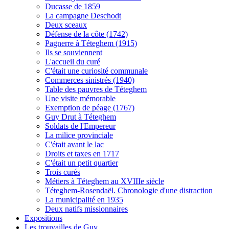
Ducasse de 1859
La campagne Deschodt
Deux sceaux
Défense de la côte (1742)
Pagnerre à Téteghem (1915)
Ils se souviennent
L'accueil du curé
C'était une curiosité communale
Commerces sinistrés (1940)
Table des pauvres de Téteghem
Une visite mémorable
Exemption de péage (1767)
Guy Drut à Téteghem
Soldats de l'Empereur
La milice provinciale
C'était avant le lac
Droits et taxes en 1717
C'était un petit quartier
Trois curés
Métiers à Téteghem au XVIIIe siècle
Téteghem-Rosendaël. Chronologie d'une distraction
La municipalité en 1935
Deux natifs missionnaires
Expositions
Les trouvailles de Guy