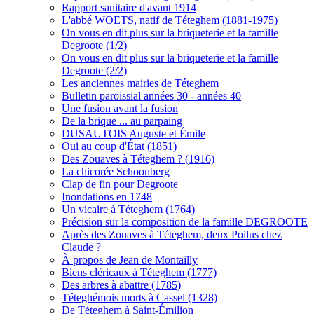
Rapport sanitaire d'avant 1914
L'abbé WOETS, natif de Téteghem (1881-1975)
On vous en dit plus sur la briqueterie et la famille
Degroote (1/2)
On vous en dit plus sur la briqueterie et la famille
Degroote (2/2)
Les anciennes mairies de Téteghem
Bulletin paroissial années 30 - années 40
Une fusion avant la fusion
De la brique ... au parpaing
DUSAUTOIS Auguste et Émile
Oui au coup d'État (1851)
Des Zouaves à Téteghem ? (1916)
La chicorée Schoonberg
Clap de fin pour Degroote
Inondations en 1748
Un vicaire à Téteghem (1764)
Précision sur la composition de la famille DEGROOTE
Après des Zouaves à Téteghem, deux Poilus chez
Claude ?
À propos de Jean de Montailly
Biens cléricaux à Téteghem (1777)
Des arbres à abattre (1785)
Téteghémois morts à Cassel (1328)
De Téteghem à Saint-Émilion