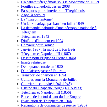
Un cabaret téteghémois sous la Monarchie de Juillet
Fouilles archéologiques en 2008
Passeports pour l'intérieur de Téteghémois
Appel à secours
La "maison fantôme"
Un faux mariage pas banal en juillet 1949
La demande inaboutie d'une nécropole nationale à
Téteghem
Téteghem en 1942
Diplôme d'honneur en 1924
Chevaux pour l'armée
Janvier 1937 : la mort de Léon Baës
Téteghem et Napoléon III (1867)
Dessin pour l'Église St Pierre (1846)
Image religieuse
Délinquance rurale en 1920
D'un laissez-passer à l'autre ...
Transport de charbon en 1894
Cultures sous la Monarchie de Juillet
Courrier de captivité (1941-1945)
L'usine du Chapeau-Rouge (1863-1933)
Téteghem et Napoléon III (1856)
Recette de l'octroi datant du 1er Empire
Évacuation de Téteghem en 1944
Réparations de dommages de guerre (1920)