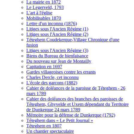
La mairie en 1872
Le Legerveld, 1793
L'art à l'église
Mobilisables 1870
Lettre d'un inconnu (1876)
Litiges sous l'Ancien Régime (1)
Litiges sous l'Ancien Régime (2)
Téteghem Coudekerque-Village Chronique d'une
fusion
Litiges sous l'Ancien Régime (3)
Biens du Bureau de bienfaisance
Du nouveau sur Jean de Montailly
Capitation en 1697
Gardes villageoises contre les errants
Charles Dercle, cet inconnu
L'école des garçons (1882)
Cahier de doléances de la paroisse de Téteghem - 26
mars 1789
Cahier des doléances des branches des paroisses de
Téteghem, Ghyvelde et Uxem dépendant du Territoire
de Dunkerque 24 mars 1789
Mémoire pour la défense de Dunkerque (1792)
Téteghem dans « Le Petit Journal »
Téteghem en 1807
Un chantier spectaculaire