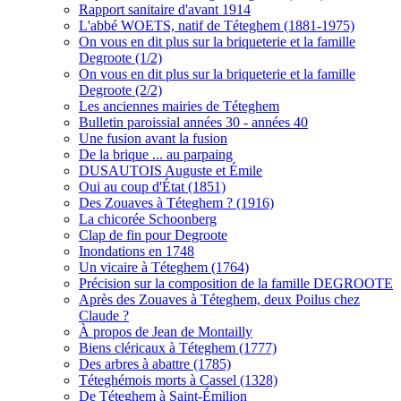
Rapport sanitaire d'avant 1914
L'abbé WOETS, natif de Téteghem (1881-1975)
On vous en dit plus sur la briqueterie et la famille
Degroote (1/2)
On vous en dit plus sur la briqueterie et la famille
Degroote (2/2)
Les anciennes mairies de Téteghem
Bulletin paroissial années 30 - années 40
Une fusion avant la fusion
De la brique ... au parpaing
DUSAUTOIS Auguste et Émile
Oui au coup d'État (1851)
Des Zouaves à Téteghem ? (1916)
La chicorée Schoonberg
Clap de fin pour Degroote
Inondations en 1748
Un vicaire à Téteghem (1764)
Précision sur la composition de la famille DEGROOTE
Après des Zouaves à Téteghem, deux Poilus chez
Claude ?
À propos de Jean de Montailly
Biens cléricaux à Téteghem (1777)
Des arbres à abattre (1785)
Téteghémois morts à Cassel (1328)
De Téteghem à Saint-Émilion