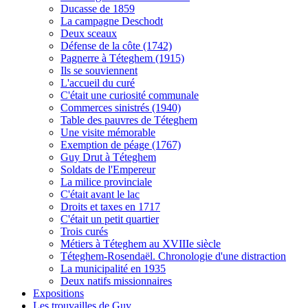
Ducasse de 1859
La campagne Deschodt
Deux sceaux
Défense de la côte (1742)
Pagnerre à Téteghem (1915)
Ils se souviennent
L'accueil du curé
C'était une curiosité communale
Commerces sinistrés (1940)
Table des pauvres de Téteghem
Une visite mémorable
Exemption de péage (1767)
Guy Drut à Téteghem
Soldats de l'Empereur
La milice provinciale
C'était avant le lac
Droits et taxes en 1717
C'était un petit quartier
Trois curés
Métiers à Téteghem au XVIIIe siècle
Téteghem-Rosendaël. Chronologie d'une distraction
La municipalité en 1935
Deux natifs missionnaires
Expositions
Les trouvailles de Guy