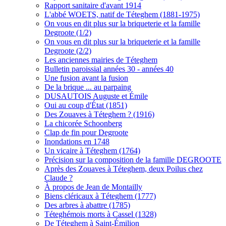
Rapport sanitaire d'avant 1914
L'abbé WOETS, natif de Téteghem (1881-1975)
On vous en dit plus sur la briqueterie et la famille
Degroote (1/2)
On vous en dit plus sur la briqueterie et la famille
Degroote (2/2)
Les anciennes mairies de Téteghem
Bulletin paroissial années 30 - années 40
Une fusion avant la fusion
De la brique ... au parpaing
DUSAUTOIS Auguste et Émile
Oui au coup d'État (1851)
Des Zouaves à Téteghem ? (1916)
La chicorée Schoonberg
Clap de fin pour Degroote
Inondations en 1748
Un vicaire à Téteghem (1764)
Précision sur la composition de la famille DEGROOTE
Après des Zouaves à Téteghem, deux Poilus chez
Claude ?
À propos de Jean de Montailly
Biens cléricaux à Téteghem (1777)
Des arbres à abattre (1785)
Téteghémois morts à Cassel (1328)
De Téteghem à Saint-Émilion