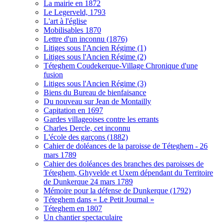
La mairie en 1872
Le Legerveld, 1793
L'art à l'église
Mobilisables 1870
Lettre d'un inconnu (1876)
Litiges sous l'Ancien Régime (1)
Litiges sous l'Ancien Régime (2)
Téteghem Coudekerque-Village Chronique d'une
fusion
Litiges sous l'Ancien Régime (3)
Biens du Bureau de bienfaisance
Du nouveau sur Jean de Montailly
Capitation en 1697
Gardes villageoises contre les errants
Charles Dercle, cet inconnu
L'école des garçons (1882)
Cahier de doléances de la paroisse de Téteghem - 26
mars 1789
Cahier des doléances des branches des paroisses de
Téteghem, Ghyvelde et Uxem dépendant du Territoire
de Dunkerque 24 mars 1789
Mémoire pour la défense de Dunkerque (1792)
Téteghem dans « Le Petit Journal »
Téteghem en 1807
Un chantier spectaculaire