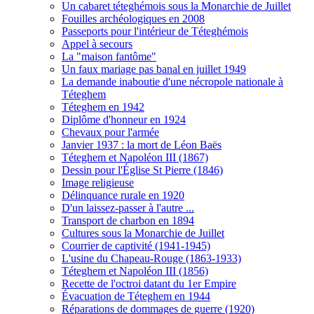
Un cabaret téteghémois sous la Monarchie de Juillet
Fouilles archéologiques en 2008
Passeports pour l'intérieur de Téteghémois
Appel à secours
La "maison fantôme"
Un faux mariage pas banal en juillet 1949
La demande inaboutie d'une nécropole nationale à
Téteghem
Téteghem en 1942
Diplôme d'honneur en 1924
Chevaux pour l'armée
Janvier 1937 : la mort de Léon Baës
Téteghem et Napoléon III (1867)
Dessin pour l'Église St Pierre (1846)
Image religieuse
Délinquance rurale en 1920
D'un laissez-passer à l'autre ...
Transport de charbon en 1894
Cultures sous la Monarchie de Juillet
Courrier de captivité (1941-1945)
L'usine du Chapeau-Rouge (1863-1933)
Téteghem et Napoléon III (1856)
Recette de l'octroi datant du 1er Empire
Évacuation de Téteghem en 1944
Réparations de dommages de guerre (1920)