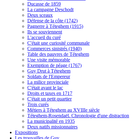
Ducasse de 1859
La campagne Deschodt
Deux sceaux
Défense de la côte (1742)
Pagnerre à Téteghem (1915)
Ils se souviennent
L'accueil du curé
C'était une curiosité communale
Commerces sinistrés (1940)
Table des pauvres de Téteghem
Une visite mémorable
Exemption de péage (1767)
Guy Drut à Téteghem
Soldats de l'Empereur
La milice provinciale
C'était avant le lac
Droits et taxes en 1717
C'était un petit quartier
Trois curés
Métiers à Téteghem au XVIIIe siècle
Téteghem-Rosendaël. Chronologie d'une distraction
La municipalité en 1935
Deux natifs missionnaires
Expositions
Les trouvailles de Guy