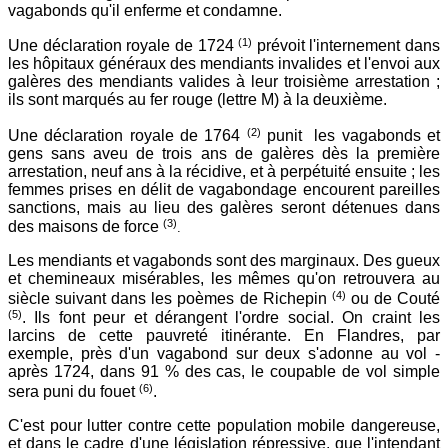
vagabonds qu'il enferme et condamne.
(1)
Une déclaration royale de 1724
prévoit l'internement dans
les hôpitaux généraux des mendiants invalides et l'envoi aux
galères des mendiants valides à leur troisième arrestation ;
ils sont marqués au fer rouge (lettre M) à la deuxième.
(2)
Une déclaration royale de 1764
punit les vagabonds et
gens sans aveu
de trois ans de galères
dès la première
arrestation, neuf ans à la récidive, et à perpétuité ensuite ; les
femmes prises en délit de vagabondage encourent pareilles
sanctions, mais au lieu des galères seront détenues dans
(3)
des maisons de force
.
Les mendiants et vagabonds sont des marginaux. Des gueux
et chemineaux misérables, les mêmes qu'on retrouvera au
(4)
siècle suivant dans les poèmes de Richepin
ou de Couté
(5)
. Ils font peur et dérangent l'ordre social. On craint les
larcins de cette pauvreté itinérante. En Flandres, par
exemple, près d'un vagabond sur deux s'adonne au vol -
après 1724, dans 91 % des cas, le coupable de vol simple
(6)
sera puni du fouet
.
C'est pour lutter contre cette population mobile dangereuse,
et dans le cadre d'une législation répressive, que l'intendant